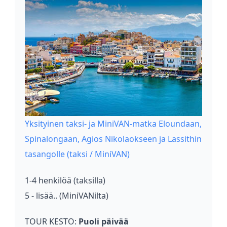
Yksityinen taksi- ja MiniVAN-matka Eloundaan,
Spinalongaan, Agios Nikolaokseen ja Lassithin
tasangolle (taksi / MiniVAN)
1-4 henkilöä (taksilla)
5 - lisää.. (MiniVANilta)
TOUR KESTO:
Puoli päivää