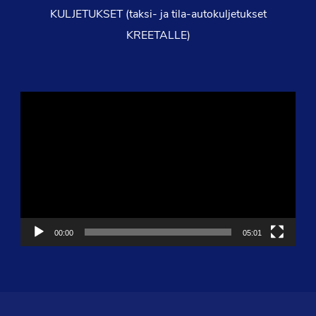
KULJETUKSET (taksi- ja tila-autokuljetukset
KREETALLE)
Videotoistin
00:00
05:01