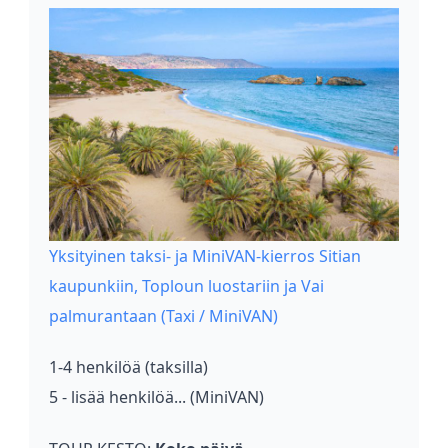
Yksityinen taksi- ja MiniVAN-kierros Sitian
kaupunkiin, Toploun luostariin ja Vai
palmurantaan (Taxi / MiniVAN)
1-4 henkilöä (taksilla)
5 - lisää henkilöä... (MiniVAN)