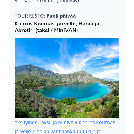
5 - lisää henkilöä... (MiniVAN)
TOUR KESTO:
Puoli päivää
Kierros Kournas-järvelle, Hania ja
Akrotiri (taksi / MiniVAN)
Yksityinen Taksi- ja MiniVAN-kierros Kournas-
järvelle, Hanian vanhaankaupunkiin ja