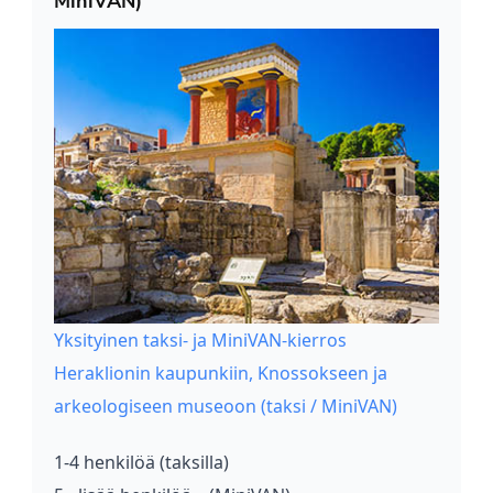
MiniVAN)
Yksityinen taksi- ja MiniVAN-kierros
Heraklionin kaupunkiin, Knossokseen ja
arkeologiseen museoon (taksi / MiniVAN)
1-4 henkilöä (taksilla)