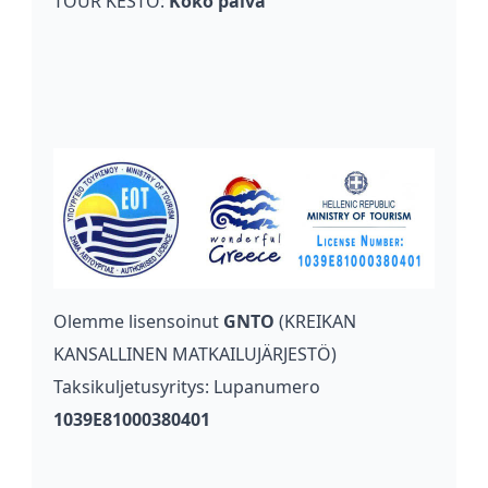
TOUR KESTO:
Koko päivä
Olemme lisensoinut
GNTO
(KREIKAN
KANSALLINEN MATKAILUJÄRJESTÖ)
Taksikuljetusyritys: Lupanumero
1039E81000380401