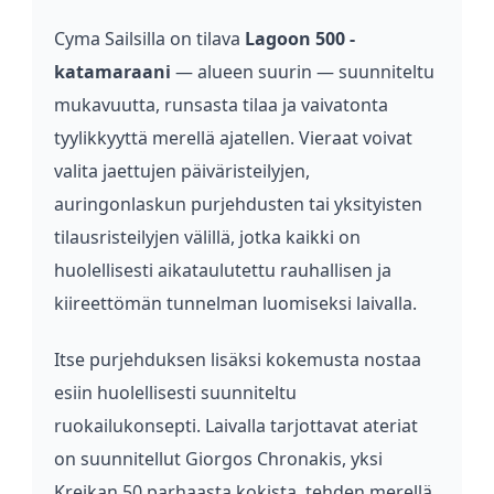
Cyma Sailsilla on tilava
Lagoon 500 -
katamaraani
— alueen suurin — suunniteltu
mukavuutta, runsasta tilaa ja vaivatonta
tyylikkyyttä merellä ajatellen. Vieraat voivat
valita jaettujen päiväristeilyjen,
auringonlaskun purjehdusten tai yksityisten
tilausristeilyjen välillä, jotka kaikki on
huolellisesti aikataulutettu rauhallisen ja
kiireettömän tunnelman luomiseksi laivalla.
Itse purjehduksen lisäksi kokemusta nostaa
esiin huolellisesti suunniteltu
ruokailukonsepti. Laivalla tarjottavat ateriat
on suunnitellut Giorgos Chronakis, yksi
Kreikan 50 parhaasta kokista, tehden merellä