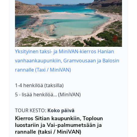
Yksityinen taksi- ja MiniVAN-kierros Hanian
vanhaankaupunkiin, Gramvousaan ja Balosin
rannalle (Taxi / MiniVAN)
1-4 henkilöä (taksilla)
5 - lisää henkilöä... (MiniVAN)
TOUR KESTO:
Koko päivä
Kierros Sitian kaupunkiin, Toploun
luostariin ja Vai-palmumetsään ja
rannalle (taksi / MiniVAN)