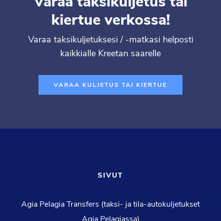
Varaa taksikuljetus tai
kiertue verkossa!
Varaa taksikuljetuksesi / -matkasi helposti
kaikkialle Kreetan saarelle
VARAA KULJETUS TAI KIERTUE
SIVUT
Agia Pelagia Transfers (taksi- ja tila-autokuljetukset
Agia Pelagiassa)