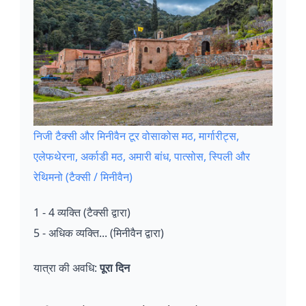
निजी टैक्सी और मिनीवैन टूर वोसाकोस मठ, मार्गारीट्स,
एलेफथेरना, अर्काडी मठ, अमारी बांध, पात्सोस, स्पिली और
रेथिमनो (टैक्सी / मिनीवैन)
1 - 4 व्यक्ति (टैक्सी द्वारा)
5 - अधिक व्यक्ति... (मिनीवैन द्वारा)
यात्रा की अवधि:
पूरा दिन