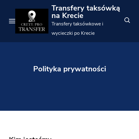
Przejdź
Transfery taksówką
do
na Krecie
treści
Transfery taksówkowe i
(Naciśnij
wycieczki po Krecie
Enter)
Polityka prywatności