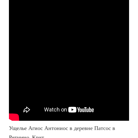
Ущелье Агиос Антониос в деревне Патсос в
Ретимно, Крит