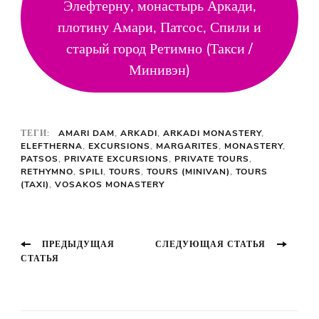
Элефтерну, монастырь Аркади,
плотину Амари, Патсос, Спили и
старый город Ретимно (Такси /
Минивэн)
ТЕГИ:
AMARI DAM
,
ARKADI
,
ARKADI MONASTERY
,
ELEFTHERNA
,
EXCURSIONS
,
MARGARITES
,
MONASTERY
,
PATSOS
,
PRIVATE EXCURSIONS
,
PRIVATE TOURS
,
RETHYMNO
,
SPILI
,
TOURS
,
TOURS (MINIVAN)
,
TOURS
(TAXI)
,
VOSAKOS MONASTERY
Навигация
ПРЕДЫДУЩАЯ
СЛЕДУЮЩАЯ СТАТЬЯ
СТАТЬЯ
по
публикациям