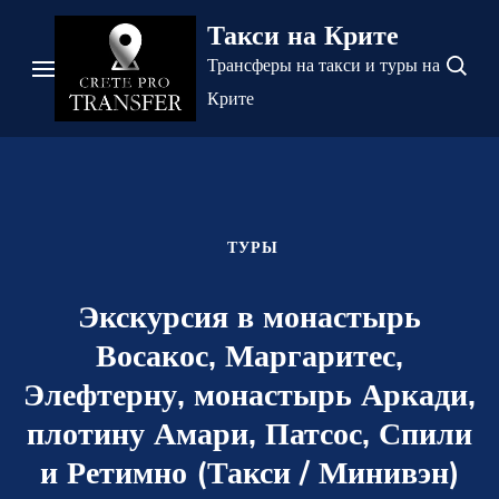
Перейти
Такси на Крите
к
Трансферы на такси и туры на
содержимому
Крите
(нажмите
Enter)
ТУРЫ
Экскурсия в монастырь
Восакос, Маргаритес,
Элефтерну, монастырь Аркади,
плотину Амари, Патсос, Спили
и Ретимно (Такси / Минивэн)