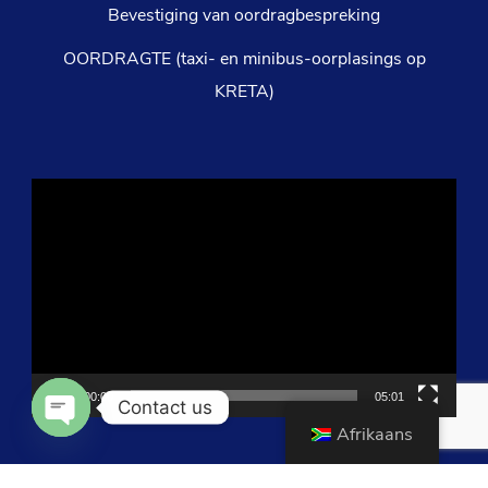
Bevestiging van oordragbespreking
OORDRAGTE (taxi- en minibus-oorplasings op
KRETA)
Videospeler
00:00
05:01
Contact us
Afrikaans
OPEN CHATY