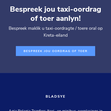
Bespreek jou taxi-oordrag
of toer aanlyn!
Bespreek maklik u taxi-oordragte / toere oral op
Kreta-eiland
BESPREEK JOU OORDRAG OF TOER
BLADSYE
Agia Pelagia Tranfers (taxi- en minibus-oorplasings in