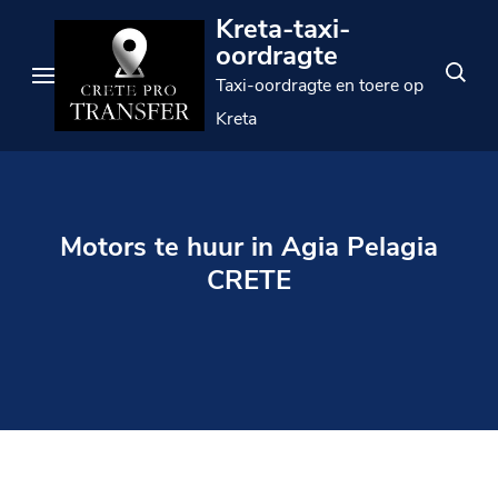
Slaan
Kreta-taxi-
oor
oordragte
na
Taxi-oordragte en toere op
inhoud
Kreta
(druk
Enter)
Motors te huur in Agia Pelagia
CRETE