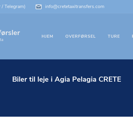
/ Telegram)
info@cretetaxitransfers.com
ørsler
HJEM
OVERFØRSEL
TURE
ta
Biler til leje i Agia Pelagia CRETE