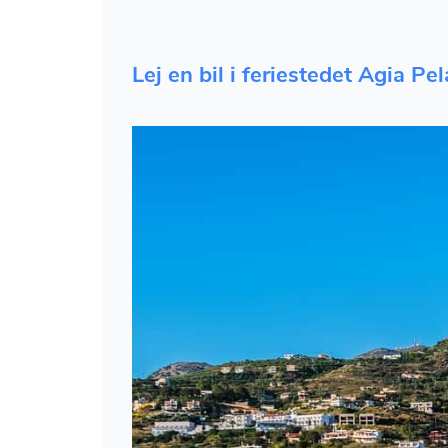
Lej en bil i feriestedet Agia P