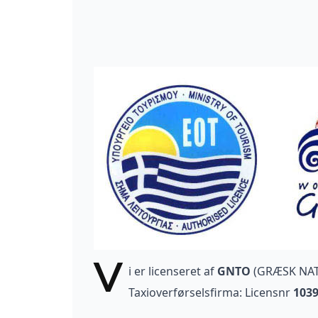
V
i
er licenseret af
GNTO
(GRÆSK NA
Taxioverførselsfirma: Licensnr
103