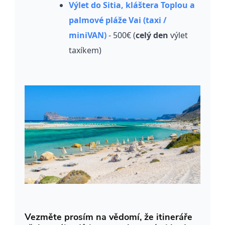
Výlet do Sitia, kláštera Toplou a
palmové pláže Vai (taxi /
miniVAN)
- 500€ (
celý den
výlet
taxíkem)
Vezměte prosím na vědomí, že itineráře