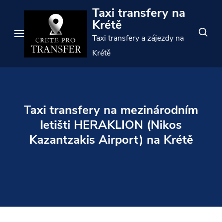
Přejít
Taxi transfery na
na
Krétě
obsah
Taxi transfery a zájezdy na
(stiskněte
Krétě
Enter)
Taxi transfery na mezinárodním
letišti HERAKLION (Nikos
Kazantzakis Airport) na Krétě