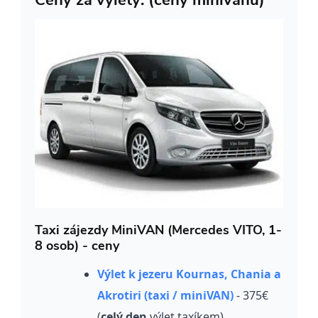
Taxi zájezdy MiniVAN (Mercedes VITO, 1-
8 osob) - ceny
Výlet k jezeru Kournas, Chania a
Akrotiri (taxi / miniVAN)
- 375€
(
celý den
výlet taxíkem)