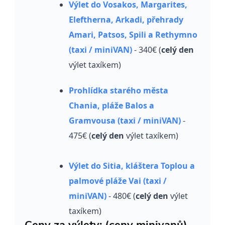
Výlet do Vosakos, Margarites,
Eleftherna, Arkadi, přehrady
Amari, Patsos, Spili a Rethymno
(taxi / miniVAN)
- 340€ (
celý den
výlet taxíkem)
Prohlídka starého města
Chania, pláže Balos a
Gramvousa (taxi / miniVAN)
-
475€ (
celý den
výlet taxíkem)
Výlet do Sitia, kláštera Toplou a
palmové pláže Vai (taxi /
miniVAN)
- 480€ (
celý den
výlet
taxíkem)
Ceny za výlety: (ceny minivanů)