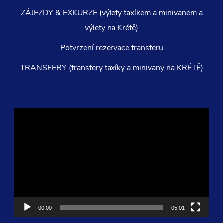
ZÁJEZDY & EXKURZE (výlety taxíkem a minivanem a
výlety na Krétě)
Potvrzení rezervace transferu
TRANSFERY (transfery taxíky a minivany na KRÉTĚ)
Video
přehrávač
00:00
05:01