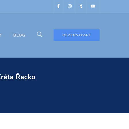
Y
BLOG
REZERVOVAT
Kréta Řecko