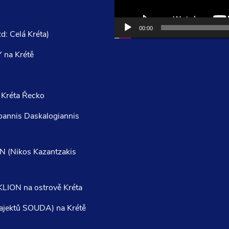
00:00
 Celá Kréta)
na Krétě
 Kréta Řecko
Ioannis Daskalogiannis
ON (Nikos Kazantzakis
AKLION na ostrově Kréta
trajektů SOUDA) na Krétě