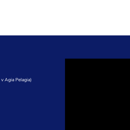
Video
přehrávač
 v Agia Pelagia)