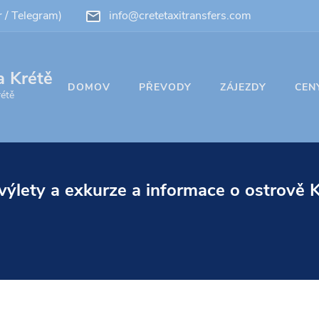
/ Telegram)
info@cretetaxitransfers.com
a Krétě
DOMOV
PŘEVODY
ZÁJEZDY
CEN
rétě
ýlety a exkurze a informace o ostrově 