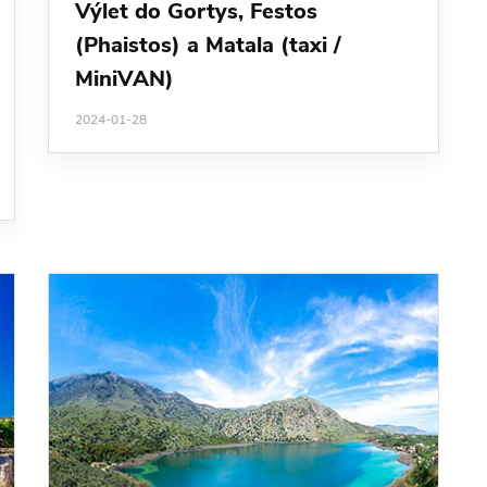
Výlet do Gortys, Festos
(Phaistos) a Matala (taxi /
MiniVAN)
2024-01-28