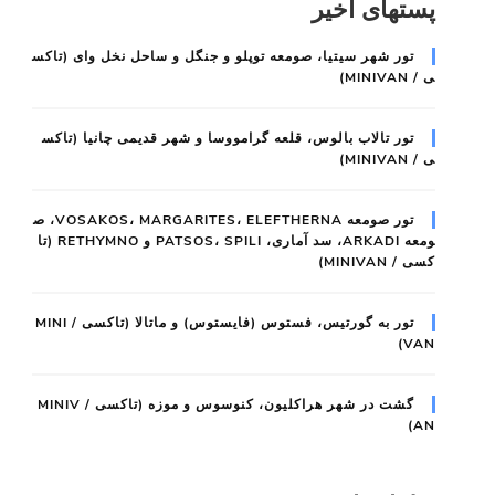
پستهای اخیر
تور شهر سیتیا، صومعه توپلو و جنگل و ساحل نخل وای (تاکس
ی / MINIVAN)
تور تالاب بالوس، قلعه گرامووسا و شهر قدیمی چانیا (تاکس
ی / MINIVAN)
تور صومعه VOSAKOS، MARGARITES، ELEFTHERNA، ص
ومعه ARKADI، سد آماری، PATSOS، SPILI و RETHYMNO (تا
کسی / MINIVAN)
تور به گورتیس، فستوس (فایستوس) و ماتالا (تاکسی / MINI
VAN)
گشت در شهر هراکلیون، کنوسوس و موزه (تاکسی / MINIV
AN)