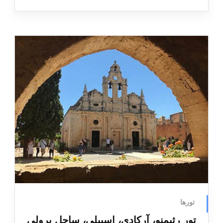
تورها
تور رثیمنو، آرکادی، اسپیلی، ساحل پرولی