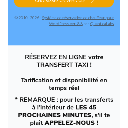
CHOISISSEZ UN VÉHICULE
© 2010–2026 ·
Système de réservation de chauffeur pour
WordPress ver. 8.8
par
QuanticaLabs
RÉSERVEZ EN LIGNE votre
TRANSFERT TAXI !
Tarification et disponibilité en
temps réel
* REMARQUE : pour les transferts
à l’intérieur de
LES 45
PROCHAINES MINUTES
, s'il te
plaît
APPELEZ-NOUS !