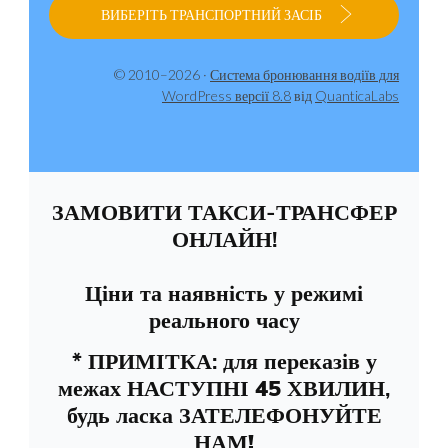
ВИБЕРІТЬ ТРАНСПОРТНИЙ ЗАСІБ
© 2010–2026 ·
Система бронювання водіїв для
WordPress версії 8.8
від
QuanticaLabs
ЗАМОВИТИ ТАКСИ-ТРАНСФЕР
ОНЛАЙН!
Ціни та наявність у режимі
реального часу
* ПРИМІТКА: для переказів у
межах
НАСТУПНІ 45 ХВИЛИН
,
будь ласка
ЗАТЕЛЕФОНУЙТЕ
НАМ!