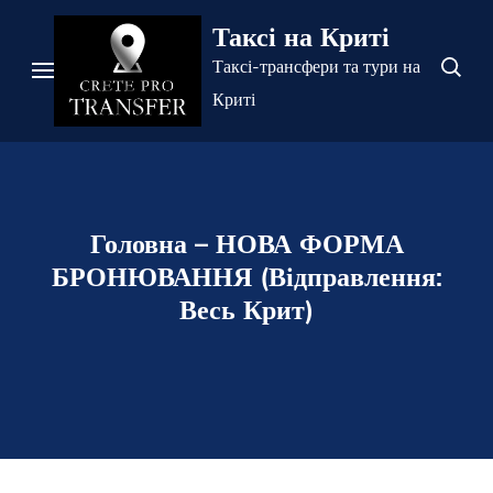
Перейти
Таксі на Криті
до
Таксі-трансфери та тури на
вмісту
Криті
(натисніть
Enter)
Головна – НОВА ФОРМА
БРОНЮВАННЯ (Відправлення:
Весь Крит)