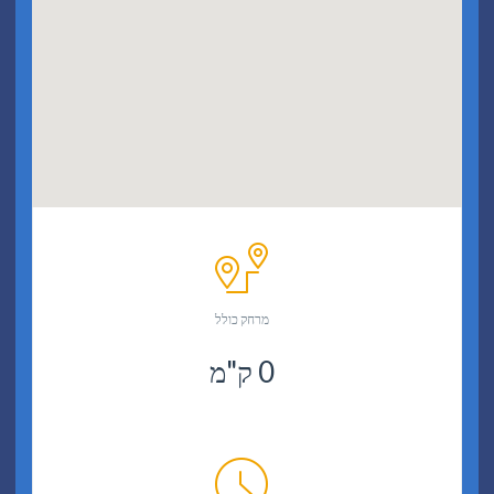
מרחק כולל
0
ק"מ