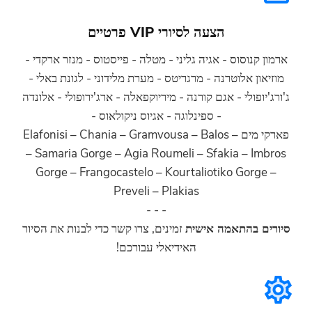
הצעה לסיורי VIP פרטיים
סוס - אגיה גליני - מטלה - פייסטוס - מנזר ארקדי -
אלוטרנה - מרגריטס - מערת מלידוני - לגונת באלי -
לי - אגם קורנה - מיריוקפאלה - ארג'ירופולי - אלונדה
- ספינלוגה - אגיוס ניקולאוס -
פארקי מים – Elafonisi – Chania – Gramvousa – Balos
– Samaria Gorge – Agia Roumeli – Sfakia –
Gorge – Frangocastelo – Kourtaliotiko G
Preveli – Plakias
- - -
התאמה אישית
זמינים, צרו קשר כדי לבנות את הסיור
האידיאלי עבורכם!