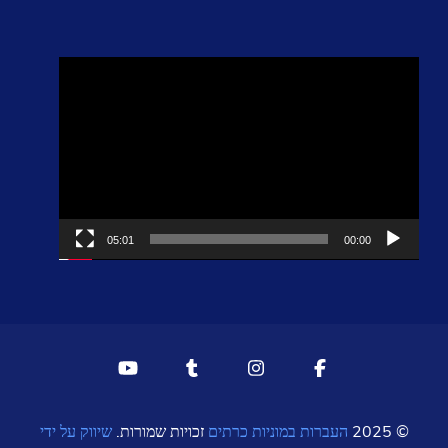
נגן
וידאו
05:01
00
העברות במוניות כרתים
זכויות שמורות.
שיווק על ידי