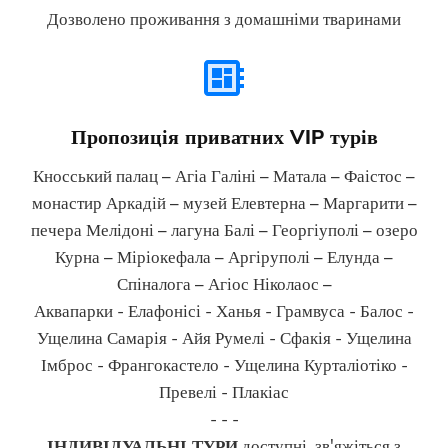
Дозволено проживання з домашніми тваринами
Пропозиція приватних VIP турів
Кносський палац – Агіа Галіні – Матала – Фаістос –
монастир Аркадій – музей Елевтерна – Маргарити –
печера Мелідоні – лагуна Балі – Георгіуполі – озеро
Курна – Міріокефала – Аргіруполі – Елунда –
Спіналога – Агіос Ніколаос –
Аквапарки - Елафонісі - Ханья - Грамвуса - Балос -
Ущелина Самарія - Айя Румелі - Сфакія - Ущелина
Імброс - Франгокастело - Ущелина Курталіотіко -
Превелі - Плакіас
- - -
ІНДИВІДУАЛЬНІ ТУРИ
доступні, зв'яжіться з