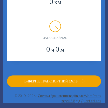
0
км
ЗАГАЛЬНИЙ ЧАС
0
ч
0
м
ВИБЕРІТЬ ТРАНСПОРТНИЙ ЗАСІБ
© 2010–2026 ·
Система бронювання водіїв для WordPress
версії 8.8
від
QuanticaLabs