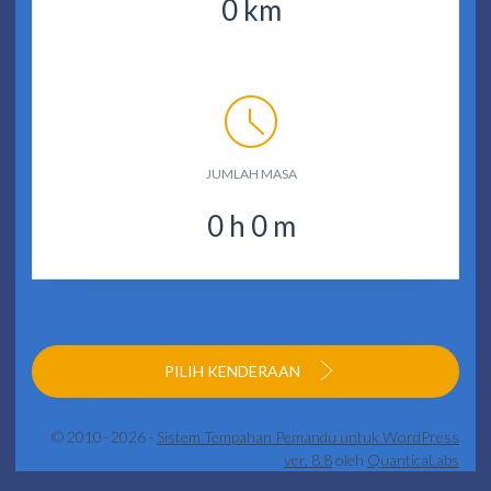
0
km
JUMLAH MASA
0
h
0
m
PILIH KENDERAAN
© 2010–2026 ·
Sistem Tempahan Pemandu untuk WordPress
ver. 8.8
oleh
QuanticaLabs