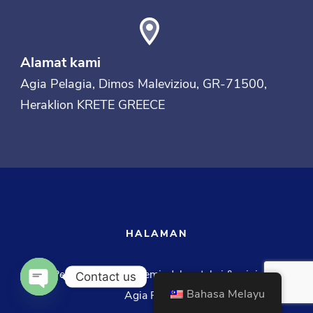
Alamat kami
Agia Pelagia
, Dimos Maleviziou, GR-71500,
Heraklion
KRETE
GREECE
HALAMAN
Agia Pelagia Tranfers (pemindahan teksi & minivan di
Contact us
Bahasa Melayu
Agia Pelagia)
OPEN CHATY