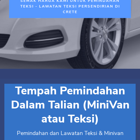
SEMAK HARGA KAMI UNTUK PEMINDAHAN
TEKSI - LAWATAN TEKSI PERSENDIRIAN DI
CRETE
Tempah Pemindahan
Dalam Talian (MiniVan
atau Teksi)
Pemindahan dan Lawatan Teksi & Minivan