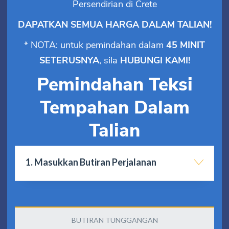
Persendirian di Crete
DAPATKAN SEMUA HARGA DALAM TALIAN!
* NOTA: untuk pemindahan dalam
45 MINIT
SETERUSNYA
, sila
HUBUNGI KAMI!
Pemindahan Teksi
Tempahan Dalam
Talian
1. Masukkan Butiran Perjalanan
BUTIRAN TUNGGANGAN